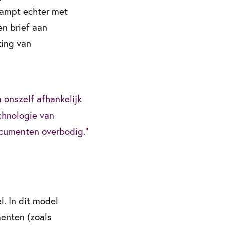
kampt echter met
n brief aan
king van
 onszelf afhankelijk
chnologie van
ocumenten overbodig.”
l. In dit model
enten (zoals