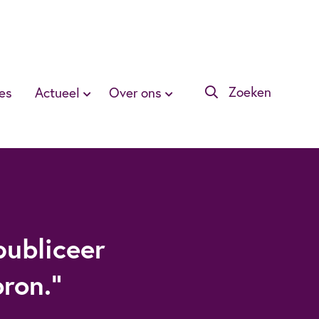
Zoeken
es
Actueel
Over ons
publiceer
ron."