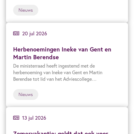
van Defensie. Het verzoekt het ministerie om Woo-
verzoeken met prioriteit en urgentie te behandelen.
Nieuws
20 jul 2026
Herbenoemingen Ineke van Gent en
Martin Berendse
De ministerraad heeft ingestemd met de
herbenoeming van Ineke van Gent en Martin
Berendse tot lid van het Adviescollege
Openbaarheid en Informatiehuishouding.
Nieuws
13 jul 2026
Zomervakantie: geldt dat ook voor