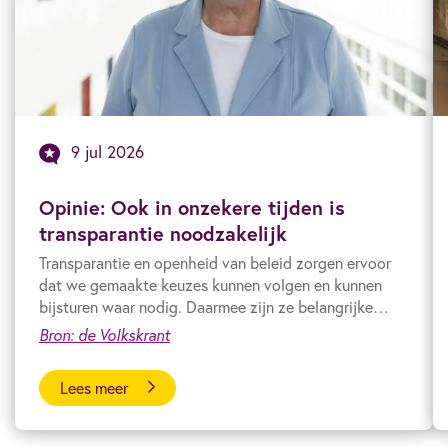
9 jul 2026
Opinie: Ook in onzekere tijden is
transparantie noodzakelijk
Transparantie en openheid van beleid zorgen ervoor
dat we gemaakte keuzes kunnen volgen en kunnen
bijsturen waar nodig. Daarmee zijn ze belangrijke
pijlers onder een weerbare democratie.
Bron: de Volkskrant
Lees meer