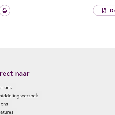
D
rect naar
r ons
iddelingsverzoek
 ons
atures