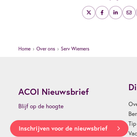
Home
Over ons
Serv Wiemers
Di
ACOI Nieuwsbrief
Ove
Blijf op de hoogte
Bem
Tip
Inschrijven voor de nieuwsbrief
Vac