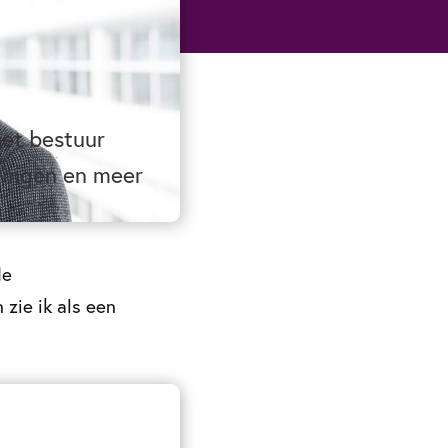
het bestuur
dingen en meer
de
 zie ik als een