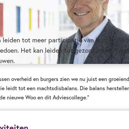
n leiden tot meer participatie van burgers in 
edoen. Het kan leiden tot gezondere verhou
uwen.
ussen overheid en burgers zien we nu juist een groeien
e leidt tot een machtsdisbalans. Die balans herstellen
 de nieuwe Woo en dit Adviescollege.”
viteiten