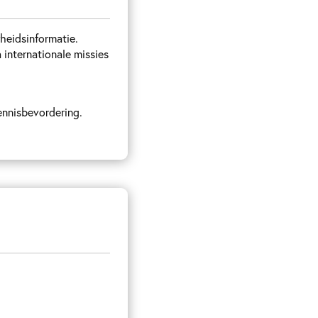
rheidsinformatie.
 internationale missies
ennisbevordering.