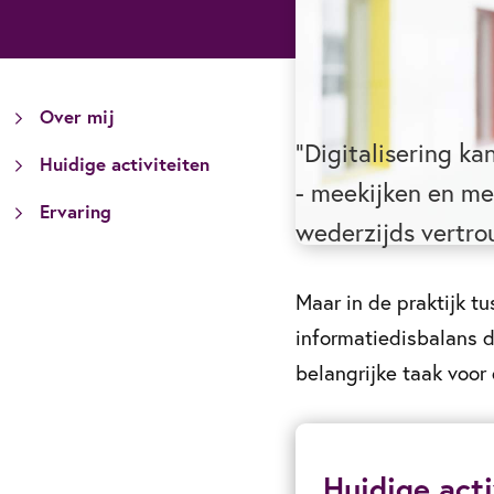
Over mij
“Digitalisering ka
Huidige activiteiten
- meekijken en me
Ervaring
wederzijds vertro
Maar in de praktijk t
informatiedisbalans di
belangrijke taak voor
Huidige acti