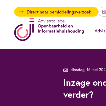
Direct naar bemiddelingsverzoek
N
Advis
dinsdag, 16 mei 202
Inzage on
verder?