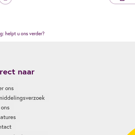
: helpt u ons verder?
rect naar
r ons
iddelingsverzoek
 ons
atures
ntact