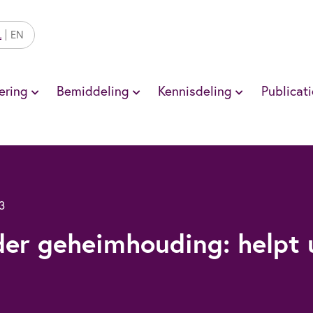
L
EN
ering
Bemiddeling
Kennisdeling
Publicati
3
der geheimhouding: helpt 