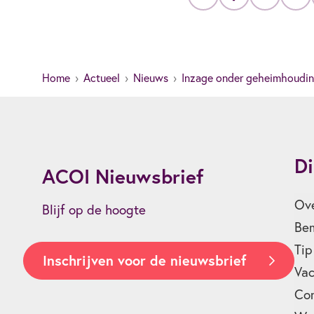
Home
Actueel
Nieuws
Inzage onder geheimhouding
Di
ACOI Nieuwsbrief
Ove
Blijf op de hoogte
Bem
Tip
Inschrijven voor de nieuwsbrief
Vac
Co