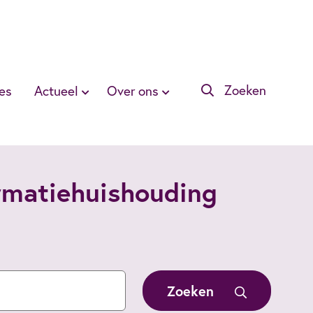
Zoeken
es
Actueel
Over ons
ormatiehuishouding
Zoeken